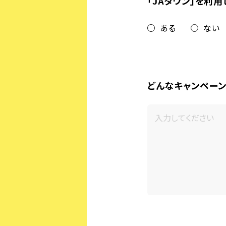
「JAタウン」を利
ある
ない
どんなキャンペー