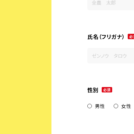
氏名（フリガナ）
必
性別
必須
男性
女性